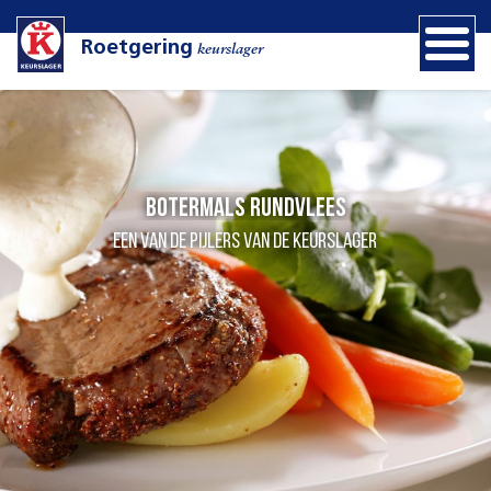
Roetgering
keurslager
Botermals rundvlees
een van de pijlers van de Keurslager