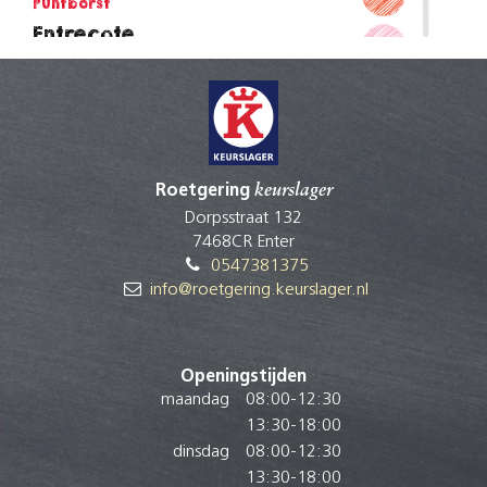
Puntborst
Entrecote
Ribeye
Hacheevlees
Vang
Hacheevlees
Hals
Hacheevlees
Roetgering
keurslager
Onderrib
Dorpsstraat 132
Hamburger
7468CR Enter
Schouder
0547381375
Klapstuk
info@roetgering.keurslager.nl
Klaprib
Koetsierstuk
Dunne Lende
Openingstijden
Kogelbiefstuk
maandag
08:00
-
12:30
Bil
13:30
-
18:00
Kogelbiefstuk
dinsdag
08:00
-
12:30
Spierstuk
13:30
-
18:00