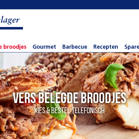
lager
e broodjes
Gourmet
Barbecue
Recepten
Spar
Vers belegde broodjes
Kies & bestel telefonisch