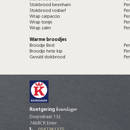
Stokbrood beenham
Per
Stokbrood rosbief
Per
Wrap carpaccio
Per
Wrap tonijn
Per
Wrap zalm
Per
Warme broodjes
Broodje Best
Per
Broodje hete kip
Per
Gevuld stokbrood
Per
Roetgering
keurslager
Dorpsstraat 132
7468CR Enter
0547381375